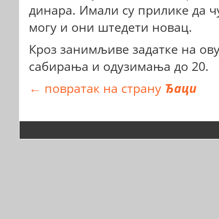
динара. Имали су прилике да чу
могу и они штедети новац.
Кроз занимљиве задатке на ову
сабирања и одузимања до 20.
← повратак на страну
Ђаци