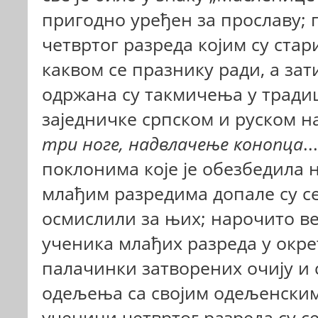
пригодно уређен за прославу; 
четвртог разреда којим су стар
каквом се празнику ради, а зат
одржана су такмичења у тради
заједничке српском и руском н
три ноге, надвлачење конопца
.
поклонима које је обезбедила 
млађим разредима допале су се
осмислили за њих; нарочито в
ученика млађих разреда у окр
палачинки затворених очију и с
одељења са својим одељенским 
ученици четвртог разреда су с