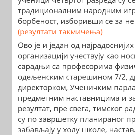
традиционалним народним игр
борбеност, изборивши се за не
(резултати такмичења)
Ово је и један од најрадоснијих
организацији учествују као нос
сарадњи са професорима физич
одељенским старешином 7/2, 
директорком, Ученичким парла
предметним наставницима и зап
резултат, пре свега, тимског р
су по завршетку планираног пр
забављају у холу школе, наста