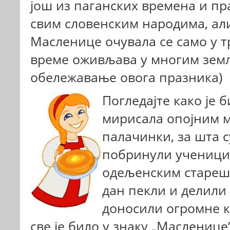
још из паганских времена и пра
свим словенским народима, ал
Масленице очувала се само у т
време оживљава у многим земљ
обележавање овога празника)
Погледајте како је б
мирисала опојним 
палачинки, за шта су
побринули ученици 
одељенским стареши
дан пекли и делили 
доносили огромне к
све је било у знаку „Масленице