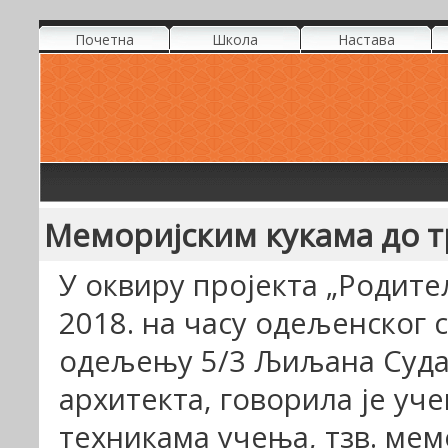
Почетна
Школа
Настава
Меморијским кукама до т
У оквиру пројекта „Родитељ
2018. на часу одељенског 
одељењу 5/3 Љиљана Суда
архитекта, говорила је уч
техникама учења, тзв. мем