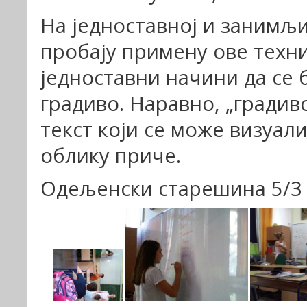
На једноставној и занимљи
пробају примену ове техни
једноставни начини да се 
градиво. Наравно, „градив
текст који се може визуал
облику приче.
Одељенски старешина 5/3 