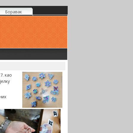
Боравак
7. као
јелку
них