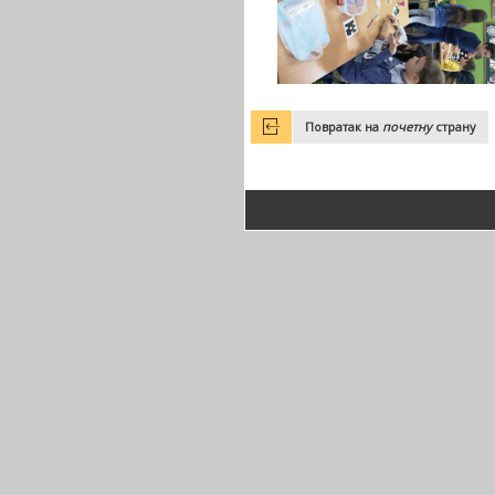
Повратак на
почетну
страну