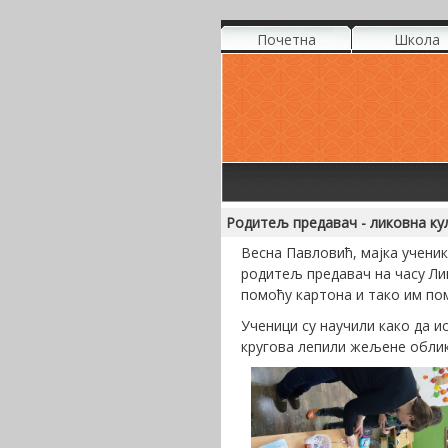
Почетна
Школа
Родитељ предавач - ликовна ку
Весна Павловић, мајка ученик
родитељ предавач на часу Лик
помоћу картона и тако им по
Ученици су научили како да ис
кругова лепили жељене облике