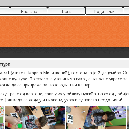
Настава
Ђаци
Родитељи
лтура
а 4/1 (учитељ Марија Милинковић), гостовала је 7. децембра 201
овне културе. Показала је ученицима како да направе украсе за 
могла да се припреме за Новогодишњи вашар.
еку траке од картоне, савију их у облику пужића, па су од добије
. Још када се додају и циркони, украси су заиста неодољиви!