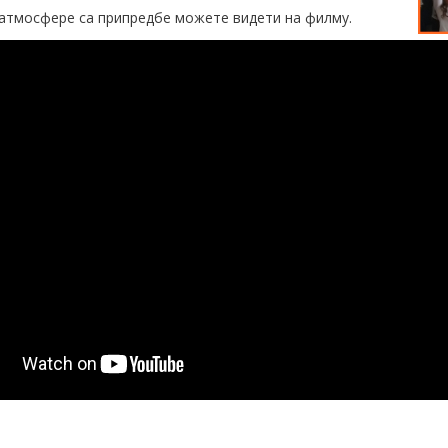
о атмосфере са припредбе можете видети на филму.