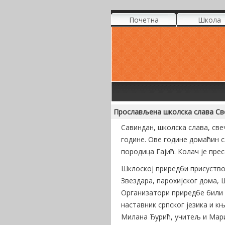
Почетна
Школа
Прослављена школска слава Св
Савиндан, школска слава, све
године. Ове године домаћин с
породица Гајић. Колач је пре
Шклоској приредби присуство
Звездара, парохијског дома,
Организатори приредбе били с
наставник српског језика и к
Милана Ђурић, учитељ и Мари