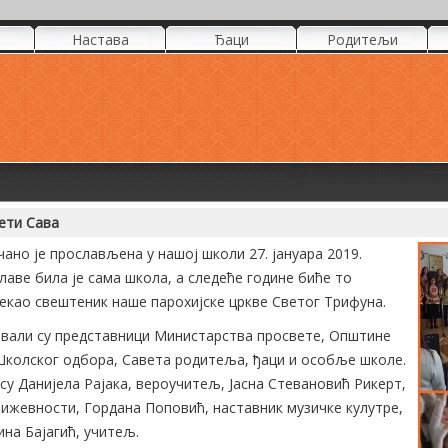
Настава
Ђаци
Родитељи
ети Сава
чано је прослављена у нашој школи 27. јануара 2019.
лаве била је сама школа, а следеће године биће то
секао свештеник наше парохијске цркве Светог Трифуна.
вали су представници Министарства просвете, Општине
 Школског одбора, Савета родитеља, ђаци и особље школе.
у Данијела Рајака, вероучитељ, Јасна Стевановић Рикерт,
њижевности, Гордана Поповић, наставник музичке кулутре,
на Бајагић, учитељ.