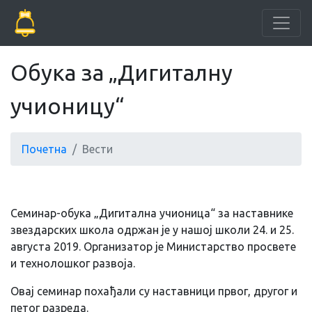
Обука за „Дигиталну
учионицу“
Почетна
Вести
Семинар-обука „Дигитална учионица“ за наставнике
звездарских школа одржан је у нашој школи 24. и 25.
августа 2019. Организатор је Министарство просвете
и технолошког развоја.
Овај семинар похађали су наставници првог, другог и
петог разреда.