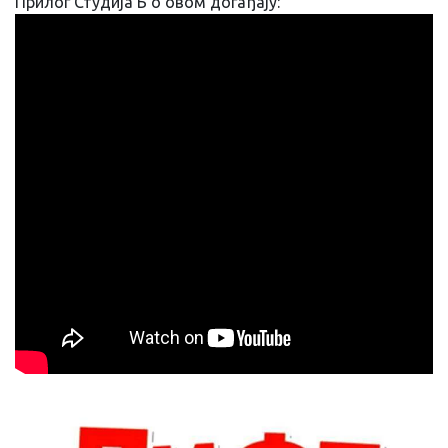
Прилог Студија Б о овом догађају: