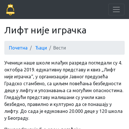
Лифт није играчка
Почетна
Ђаци
Вести
Ученици наше школе млађих разреда погледали су 4.
октобра 2019. едукативну представу и квиз „Лифт
није играчка“, у организацији Јавног предузећа
Градско стамбено, са циљем повећања безбедности
деце у лифту и упознавања са могућим опасностима.
Гледајући представу малишани су учили како
безбедно, правилно и културно да се понашају у
лифту. До сада је едуковано 20.000 деце у 120 школа
у Београду.