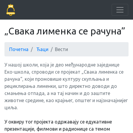
„Свака лименка се рачуна”
Почетна
Ђаци
Вести
У нашој школи, која је део међународне заједнице
Еко-школа, спроводи се пројекат „Свака лименка се
рачуна“, који промовише културу скупљања и
рециклирања лименки, што директно доводи до
смањења отпада, а на тај начин и до заштите
животне средине, као крајњег, општег и најзначајнијег
циља.
У оквиру тог пројекта одржавају се едукативне
презентације, филмови и радионице са темом