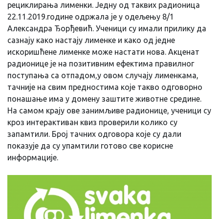
рециклирања лименки. Једну од таквих радионица
22.11.2019.године одржала је у одељењу 8/1
Александра Ђорђевић. Ученици су имали прилику да
сазнају како настају лименке и како од једне
искоришћене лименке може настати нова. Акценат
радионице је на позитивним ефектима правилног
поступања са отпадом,у овом случају лименкама,
тачније на свим предностима које такво одговорно
понашање има у домену заштите животне средине.
На самом крају ове занимљиве радионице, ученици су
кроз интерактиван квиз проверили колико су
запамтили. Број тачних одговора које су дали
показује да су упамтили готово све корисне
информације.