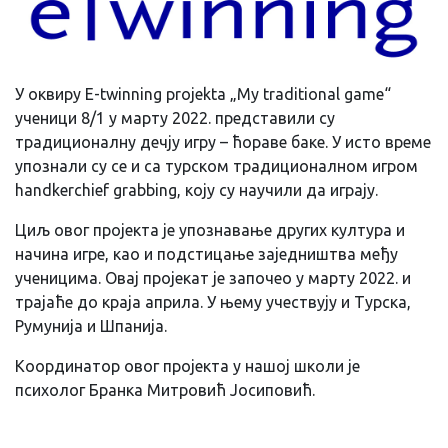
У оквиру Е-twinning projekta „My traditional game“
ученици 8/1 у марту 2022. представили су
традиционалну дечју игру – ћораве баке. У исто време
упознали су се и са турском традиционалном игром
handkerchief grabbing, коју су научили да играју.
Циљ овог пројекта је упознавање других култура и
начина игре, као и подстицање заједништва међу
ученицима. Овај пројекат је започео у марту 2022. и
трајаће до краја априла. У њему учествују и Турска,
Румунија и Шпанија.
Координатор овог пројекта у нашој школи је
психолог Бранка Митровић Јосиповић.