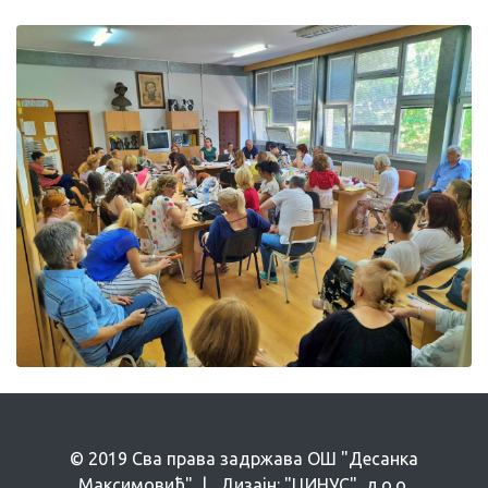
© 2019 Сва права задржава ОШ "Десанка
Максимовић" | Дизајн: "ЦИНУС", д.о.о.