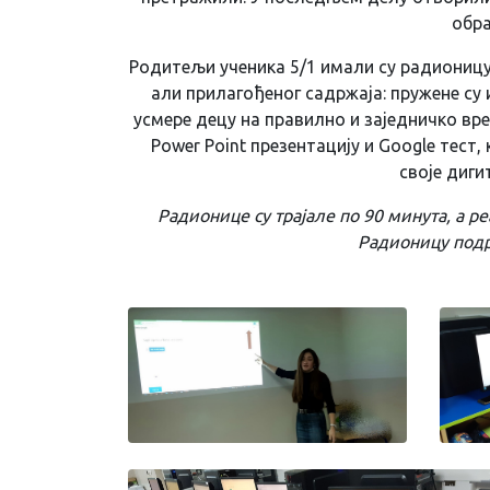
обра
Родитељи ученика 5/1 имали су радионицу 2
али прилагођеног садржаја: пружене су
усмере децу на правилно и заједничко вр
Power Point презентацију и Google тест,
своје диги
Радионице су трајале по 90 минута, а 
Радионицу подр