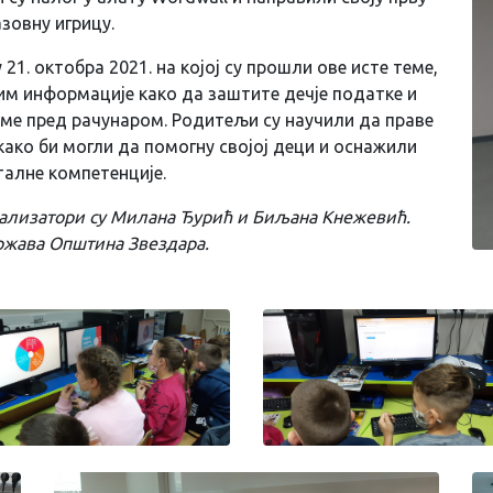
зовну игрицу.
1. октобра 2021. на којој су прошли ове исте теме,
 им информације како да заштите дечје податке и
еме пред рачунаром. Родитељи су научили да праве
 како би могли да помогну својој деци и оснажили
талне компетенције.
реализатори су Милана Ђурић и Биљана Кнежевић.
жава Општина Звездара.