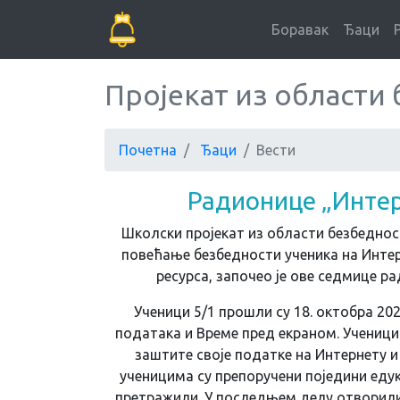
Боравак
Ђаци
Пројекат из области
Почетна
Ђаци
Вести
Радионице „Интер
Школски пројекат из области безбедност
повећање безбедности ученика на Инте
ресурса, започео је ове седмице р
Ученици 5/1 прошли су 18. октобра 202
података и Време пред екраном. Ученици
заштите своје податке на Интернету и
ученицима су препоручени поједини едук
претражили. У последњем делу отворили 