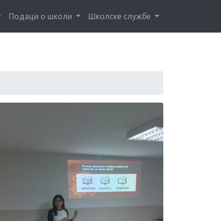
Подаци о школи
Школске службе