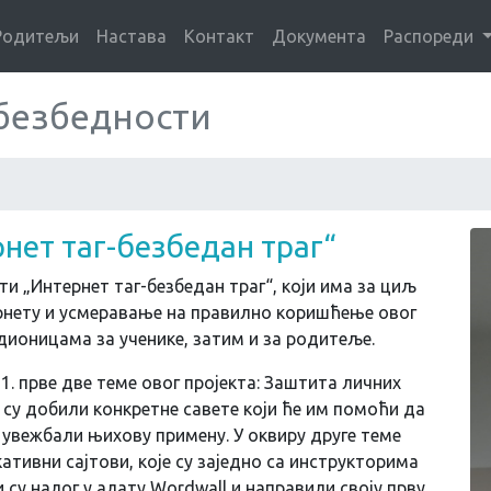
Родитељи
Настава
Контакт
Документа
Распореди
 безбедности
нет таг-безбедан траг“
и „Интернет таг-безбедан траг“, који има за циљ
рнету и усмеравање на правилно коришћење овог
адионицама за ученике, затим и за родитеље.
1. прве две теме овог пројекта: Заштита личних
 су добили конкретне савете који ће им помоћи да
 увежбали њихову примену. У оквиру друге теме
ативни сајтови, које су заједно са инструкторима
су налог у алату Wordwall и направили своју прву