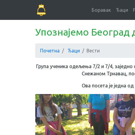
Боравак
Ђаци
Упознајемо Београд 
Почетна
Ђаци
Вести
Група ученика одељења 7/2 и 7/4, зајед
Снежаном Трнавац, посе
Ова посета је једна о