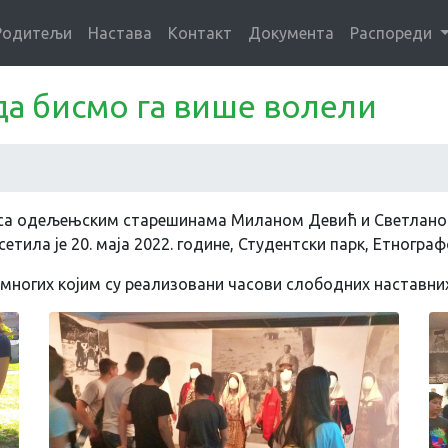
Родитељи
Настава
Контакт
Документа
Распореди
да бисмо га више волели
но са одељењским старешинама Миланом Девић и Светлано
тила је 20. маја 2022. године, Студентски парк, Етнограф
д многих којим су реализовани часови слободних наставних