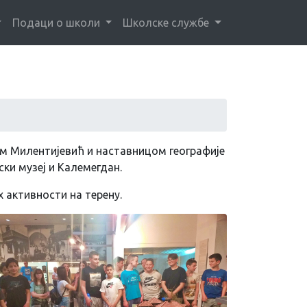
Подаци о школи
Школске службе
м Милентијевић и наставницом географије
ски музеј и Калемегдан.
 активности на терену.