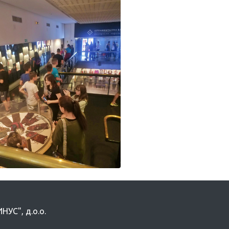
УС", д.о.о.