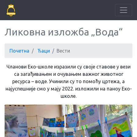
Ликовна изложба „Вода“
Почетна
Ђаци
Вести
Чланови Еко-школе изразили су своје ставове у вези
са загађивањем и очувањем важног животног
ресурса – воде. Учинили су то помоћу цртежа, а
најуспешније смо у мају 2022. изложили на паноу Еко-
школе.