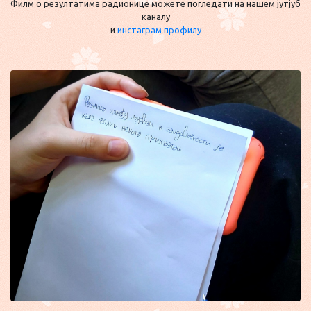
Филм о резултатима радионице можете погледати на нашем јутјуб
каналу
и
инстаграм профилу