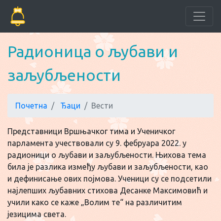
Радионица о љубави и
заљубљености
Почетна
Ђаци
Вести
Представници Вршњачког тима и Ученичког
парламента учествовали су 9. фебруара 2022. у
радионици о љубави и заљубљености. Њихова тема
била је разлика између љубави и заљубљености, као
и дефинисање ових појмова. Ученици су се подсетили
најлепших љубавних стихова Десанке Максимовић и
учили како се каже „Волим те“ на различитим
језицима света.