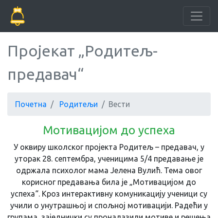
Пројекат „Родитељ-
предавач“
Почетна
Родитељи
Вести
Мотивацијом до успеха
У оквиру школског пројекта Родитељ – предавач, у
уторак 28. септембра, ученицима 5/4 предавање је
одржала психолог мама Јелена Вулић. Тема овог
корисног предавања била је „Мотивацијом до
успеха“. Кроз интерактивну комуникацију ученици су
учили о унутрашњој и спољној мотивацији. Радећи у
групама, заједнички су проналазили мотиве и решења