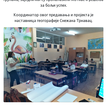
за бољи успех.
Координатор овог предавања и пројекта је
наставница геогорафије Снежана Трнавац.