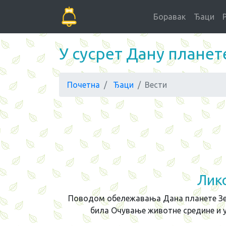
Боравак
Ђаци
У сусрет Дану плане
Почетна
Ђаци
Вести
Лик
Поводом обележавања Дана планете Земљ
била Очување животне средине и у