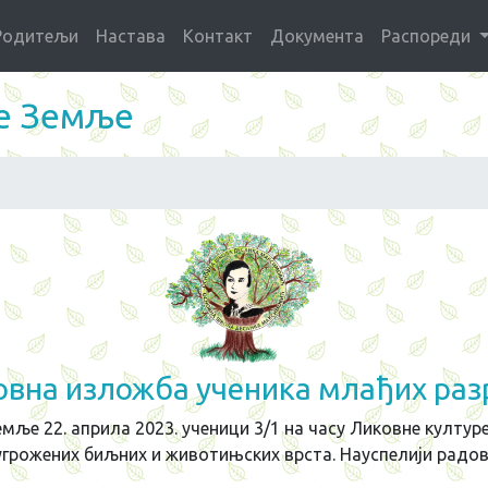
Родитељи
Настава
Контакт
Документа
Распореди
те Земље
овна изложба ученика млађих раз
е 22. априла 2023. ученици 3/1 на часу Ликовне културе 
грожених биљних и животињских врста. Науспелији радов