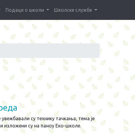
Подаци о школи
Школске службе
реда
увежбавали су технику тачкања, тема је
и изложени су на паноу Еко-школе.