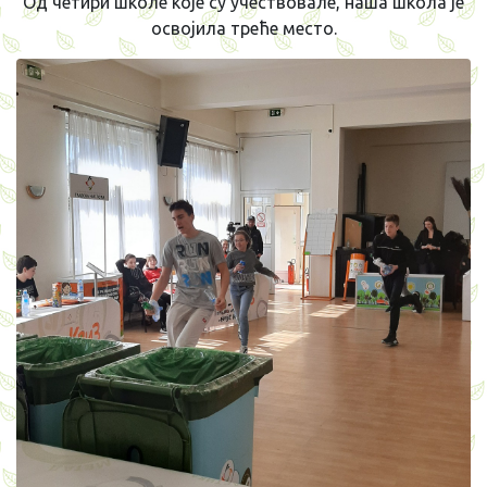
Од четири школе које су учествовале, наша школа је
освојила треће место.