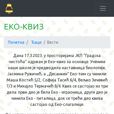
ЕКО-КВИЗ
Почетна
Ђаци
Вести
Дана 17.3.2023. у просторијама ЈКП “Градска
чистоћа“ одржан је Еко–квиз за основце. Ученике
наше школе је предводила наставница биологије,
Јасмина Ружичић, а „Десанкин“ Еко-тим су чинили:
Маша Костић 5/2, Софија Тасић 6/4, Вељко Зечевић
7/3 и Михајло Термачић 8/4. Квиз се састојао из три
дела: први део је била Еко - играоница, други део је
чинила Еко - питалица, док се трећи део квиза
састојао од Екo-слагалице.