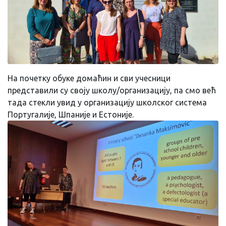
На почетку обуке домаћин и сви учесници
представили су своју школу/организацију, па смо већ
тада стекли увид у организацију школског система
Португалије, Шпаније и Естоније.