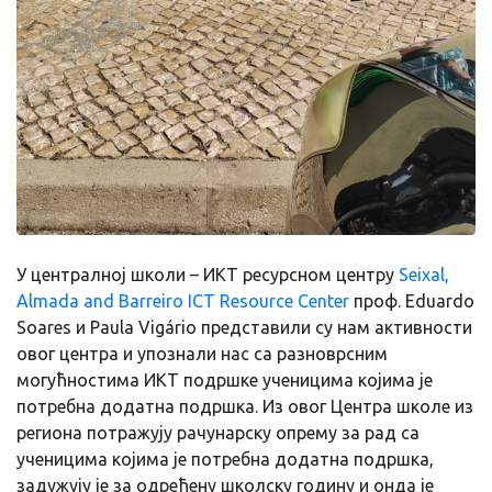
У централној школи – ИКТ ресурсном центру
Seixal,
Almada and Barreiro ICT Resource Center
проф. Eduardo
Soares и Paula Vigário представили су нам активности
овог центра и упознали нас са разноврсним
могућностима ИКТ подршке ученицима којима је
потребна додатна подршка. Из овог Центра школе из
региона потражују рачунарску опрему за рад са
ученицима којима је потребна додатна подршка,
задужују је за одређену школску годину и онда је