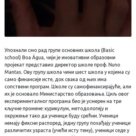
Упознали смо рад групе основних школа (Basic
school) Boa Água, чији је иновативни образовни
пројекат представио директор школе проф. Nuno
Mantas. Ову групу школа чини шест школа у којима су
само финансије исте, док свака од њих има
сопствени програм. Школе су самофинансирајуће, али
их је основало Министарство образовања. Циљ овог
експерименталног програма био је усмерен на три
кључне промене: курикулум, методологију и
окружење тако да ученици буду срећни. Ученици
немају фиксни распоред, једну групу похађају ученици
различитих узраста (учећи исту тему), ученици седе у