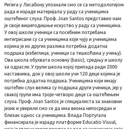
Periera у Лисабону упознали смо се са методологијом
рада и израде материјала у раду са ученицима
оштећеног слуха. Проф. Joan Santos представио нам
је своје вишегодишње искуство у раду са ученицима.
У овој школи ученици са посебним потребама
интегрисани су са ученицима који чују и ученицима
којима је из других разлика потребна додатна
подршка (избеглице, ученици са тешкоћама у учењу).
Ова школа обухвата основну (basic), средњу и школу
за одрасле. У групи школа којој припада ради 2000
наставника, док у овој школи учи 120 деце којима је
потребна додатна подршка. Ученицима који имају
оштећен слух велика су подршка други ученици, јер у
свакој групи има троје-четворо деце са оштећењем
слуха. Проф. Joan Santos је специјалиста за знаковни
језик и уверили смо се да има веома непосредан и
близак однос са ученицима. Влада Португала
финансирала је израду платформе Educatio Visual,