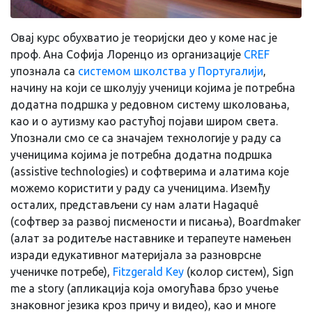
Овај курс обухватио је теоријски део у коме нас је
проф. Ана Софија Лоренцо из организације
CREF
упознала са
системом школства у Португалији
,
начину на који се школују ученици којима је потребна
додатна подршка у редовном систему школовања,
као и о аутизму као растућој појави широм света.
Упознали смо се са значајем технологије у раду са
ученицима којима је потребна додатна подршка
(assistive technologies) и софтверима и алатима које
можемо користити у раду са ученицима. Иземђу
осталих, представљени су нам алати Hagaquê
(софтвер за развој писмености и писања), Boardmaker
(алат за родитеље наставнике и терапеуте намењен
изради едукативног материјала за разноврсне
ученичке потребе),
Fitzgerald Key
(колор систем), Sign
me a story (апликација која омогућава брзо учење
знаковног језика кроз причу и видео), као и многе