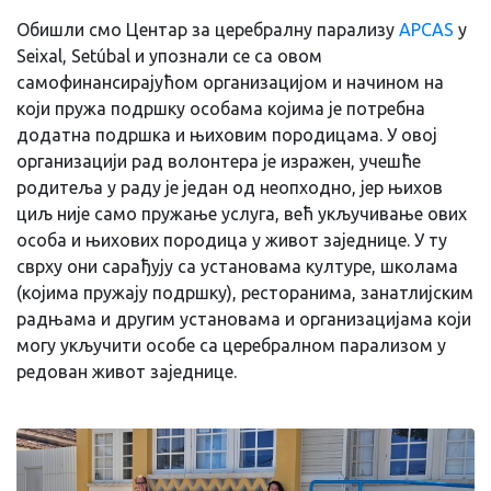
Обишли смо Центар за церебралну парализу
APCAS
у
Seixal, Setúbal и упознали се са овом
самофинансирајућом организацијом и начином на
који пружа подршку особама којима је потребна
додатна подршка и њиховим породицама. У овој
организацији рад волонтера је изражен, учешће
родитеља у раду је један од неопходно, јер њихов
циљ није само пружање услуга, већ укључивање ових
особа и њихових породица у живот заједнице. У ту
сврху они сарађују са установама културе, школама
(којима пружају подршку), ресторанима, занатлијским
радњама и другим установама и организацијама који
могу укључити особе са церебралном парализом у
редован живот заједнице.