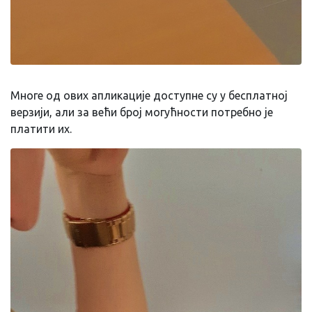
Многе од ових апликације доступне су у бесплатној
верзији, али за већи број могућности потребно је
платити их.