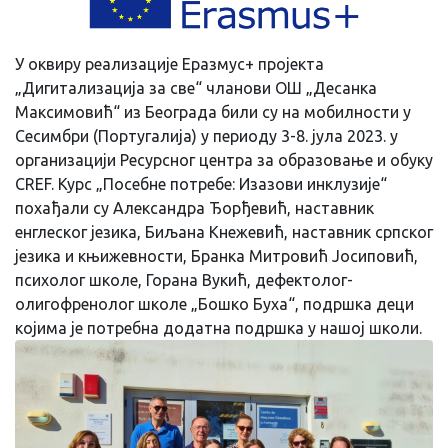
У оквиру реализације Еразмус+ пројекта
„Дигитализација за све“ чланови ОШ „Десанка
Максимовић“ из Београда били су на мобилности у
Сесимбри (Португалија) у периоду 3-8. јула 2023. у
организацији Ресурсног центра за образовање и обуку
CREF. Курс „Посебне потребе: Изазови инклузије“
похађали су Александра Ђорђевић, наставник
енглеског језика, Биљана Кнежевић, наставник српског
језика и књижевности, Бранка Митровић Јосиповић,
психолог школе, Горана Вукић, дефектолог-
олигофренолог школе „Бошко Буха“, подршка деци
којима је потребна додатна подршка у нашој школи.