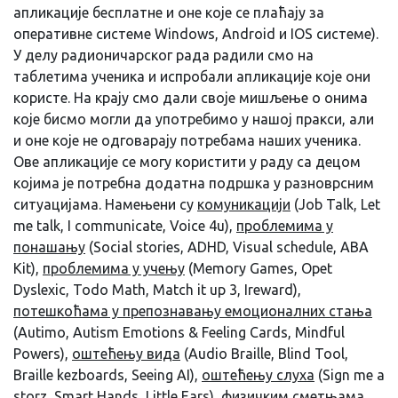
апликације бесплатне и оне које се плаћају за
оперативне системе Windows, Android и IOS системе).
У делу радионичарског рада радили смо на
таблетима ученика и испробали апликације које они
користе. На крају смо дали своје мишљење о онима
које бисмо могли да употребимо у нашој пракси, али
и оне које не одговарају потребама наших ученика.
Ове апликације се могу користити у раду са децом
којима је потребна додатна подршка у разноврсним
ситуацијама. Намењени су
комуникацији
(Job Talk, Let
me talk, I communicate, Voice 4u),
проблемима у
понашању
(Social stories, ADHD, Visual schedule, ABA
Kit),
проблемима у учењу
(Memory Games, Opet
Dyslexic, Todo Math, Match it up 3, Ireward),
потешкоћама у препознавању емоционалних стања
(Autimo, Autism Emotions & Feeling Cards, Mindful
Powers),
оштећењу вида
(Audio Braille, Blind Tool,
Braille kezboards, Seeing AI),
оштећењу слуха
(Sign me a
storz, Smart Hands, Little Ears),
физичким сметњама