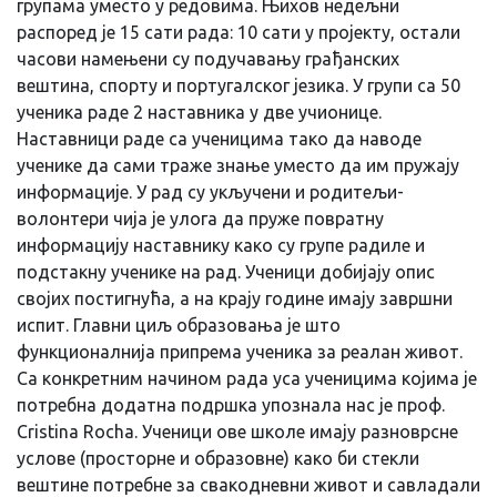
групама уместо у редовима. Њихов недељни
распоред је 15 сати рада: 10 сати у пројекту, остали
часови намењени су подучавању грађанских
вештина, спорту и португалског језика. У групи са 50
ученика раде 2 наставника у две учионице.
Наставници раде са ученицима тако да наводе
ученике да сами траже знање уместо да им пружају
информације. У рад су укључени и родитељи-
волонтери чија је улога да пруже повратну
информацију наставнику како су групе радиле и
подстакну ученике на рад. Ученици добијају опис
својих постигнућа, а на крају године имају завршни
испит. Главни циљ образовања је што
функционалнија припрема ученика за реалан живот.
Са конкретним начином рада уса ученицима којима је
потребна додатна подршка упознала нас је проф.
Cristina Rocha. Ученици ове школе имају разноврсне
услове (просторне и образовне) како би стекли
вештине потребне за свакодневни живот и савладали