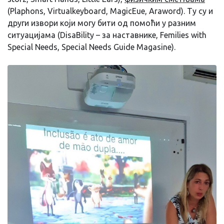
(Plaphons, Virtualkeyboard, MagicEue, Araword). Ту су и
други извори који могу бити од помоћи у разним
ситуацијама (DisaBility – за наставнике, Femilies with
Special Needs, Special Needs Guide Magasine).