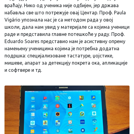
враћају. Нико од ученика није одбијен, јер држава
набавља све што потрежује овај Центар. Проф. Paula
Vigário упознала нас је са методом рада у овој
школи, дала нам увид у материјале са којима ученици
раде и представила главне потешкоће у раду. Проф.
Eduardo Soares представио нам је асистивну опрему
намењену ученицима којима је потребна додатна
подршка: специјализоване тастатуре, џојстике,
мишеве, апарат за детекцију покрета ока, апликације
и софтвере и тд.