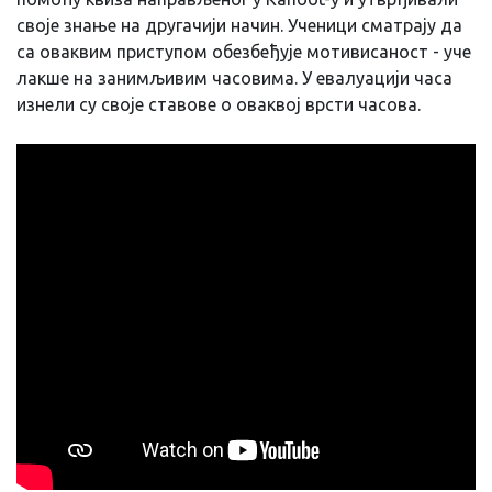
своје знање на другачији начин. Ученици сматрају да
са оваквим приступом обезбеђује мотивисаност - уче
лакше на занимљивим часовима. У евалуацији часа
изнели су своје ставове о оваквој врсти часова.