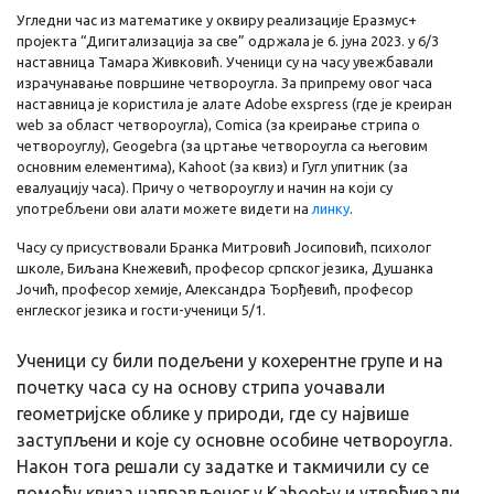
Угледни час из математике у оквиру реализације Еразмус+
пројекта “Дигитализација за све” одржала је 6. јуна 2023. у 6/3
наставница Тамара Живковић. Ученици су на часу увежбавали
израчунавање површине четвороугла. За припрему овог часа
наставница је користила је алате Adobe exspress (где је креиран
web за област четвороугла), Comica (за креирање стрипа о
четвороуглу), Geogebra (за цртање четвороугла са његовим
основним елементима), Kahoot (за квиз) и Гугл упитник (за
евалуацију часа). Причу о четвороуглу и начин на који су
употребљени ови алати можете видети на
линку
.
Часу су присуствовали Бранка Митровић Јосиповић, психолог
школе, Биљана Кнежевић, професор српског језика, Душанка
Јочић, професор хемије, Александра Ђорђевић, професор
енглеског језика и гости-ученици 5/1.
Ученици су били подељени у кохерентне групе и на
почетку часа су на основу стрипа уочавали
геометријске облике у природи, где су највише
заступљени и које су основне особине четвороугла.
Након тога решали су задатке и такмичили су се
помоћу квиза направљеног у Kahoot-у и утврђивали