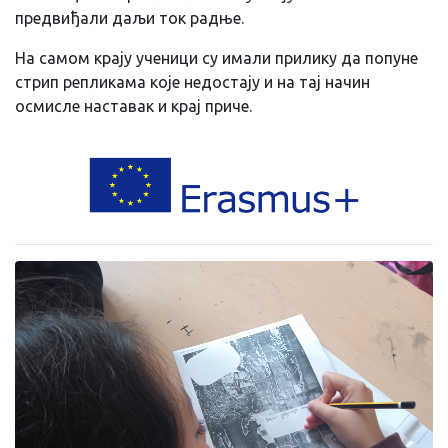
предвиђали даљи ток радње.
На самом крају ученици су имали прилику да попуне
стрип репликама које недостају и на тај начин
осмисле наставак и крај приче.