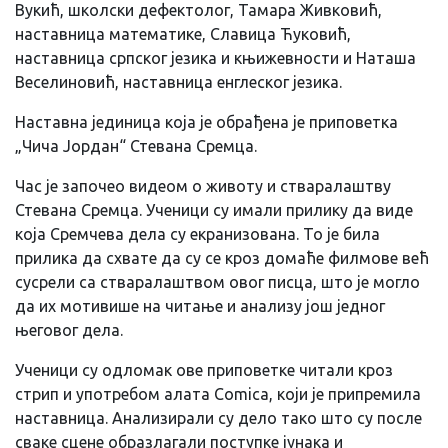
Вукић, школски дефектолог, Тамара Живковић,
наставница математике, Славица Ћуковић,
наставница српског језика и књижевности и Наташа
Веселиновић, наставница енглеског језика.
Наставна јединица која је обрађена је приповетка
„Чича Јордан“ Стевана Сремца.
Час је започео видеом о животу и стваралаштву
Стевана Сремца. Ученици су имали прилику да виде
која Сремчева дела су екранизована. То је била
прилика да схвате да су се кроз домаће филмове већ
сусрели са стваралаштвом овог писца, што је могло
да их мотивише на читање и анализу још једног
његовог дела.
Ученици су одломак ове приповетке читали кроз
стрип и употребом алата Comica, који је припремила
наставница. Анализирали су дело тако што су после
сваке сцене образлагали поступке јунака и