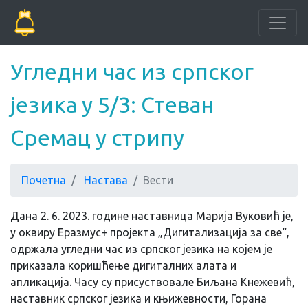
Угледни час из српског
језика у 5/3: Стеван
Сремац у стрипу
Почетна
Настава
Вести
Дана 2. 6. 2023. године наставница Марија Вуковић је,
у оквиру Еразмус+ пројекта „Дигитализација за све“,
одржала угледни час из српског језика на којем је
приказала коришћење дигиталних алата и
апликација. Часу су присуствовале Биљана Кнежевић,
наставник српског језика и књижевности, Горана