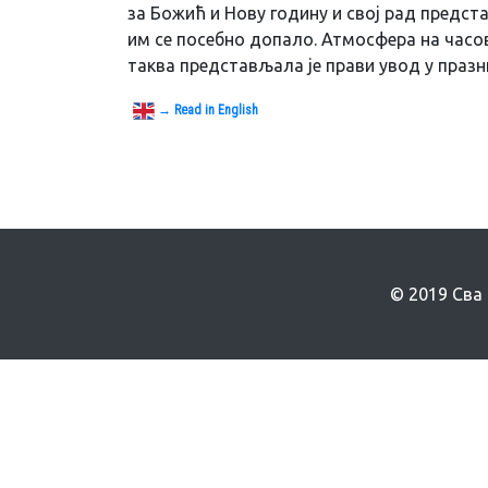
за Божић и Нову годину и свој рад предс
им се посебно допало. Атмосфера на часов
таква представљала је прави увод у празни
→ Read in English
© 2019 Сва