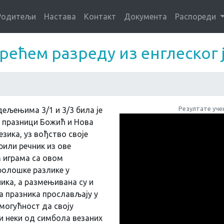
Родитељи
Настава
Контакт
Документа
Распореди
трећем разреду из енглеског 
Резултате уче
ељењима 3/1 и 3/3 била је
ма празници Божић и Нова
езика, уз вођство своје
или речник из ове
м играма са овом
ролошке разлике у
ика, а размењивана су и
ва празника прослављају у
 могућност да своју
и неки од симбола везаних