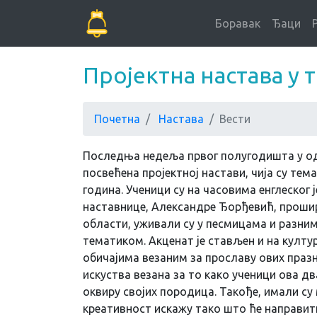
Боравак
Ђаци
Пројектна настава у 
Почетна
Настава
Вести
Последња недеља првог полугодишта у од
посвећена пројектној настави, чија су те
година. Ученици су на часовима енглеског ј
наставнице, Александре Ђорђевић, прошир
области, уживали су у песмицама и разни
тематиком. Акценат је стављен и на култу
обичајима везаним за прославу ових празн
искуства везана за то како ученици ова д
оквиру својих породица. Такође, имали су
креативност искажу тако што ће направит