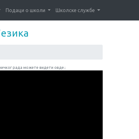
Подаци о школи
Школске службе
језика
ничког рада можете видети овде↓