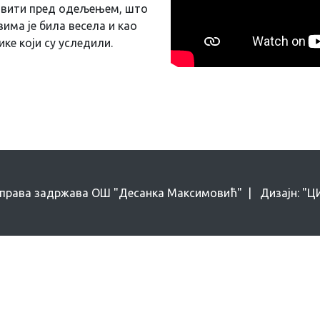
тавити пред одељењем, што
има је била весела и као
ке који су уследили.
 права задржава ОШ "Десанка Максимовић" | Дизајн: "ЦИН