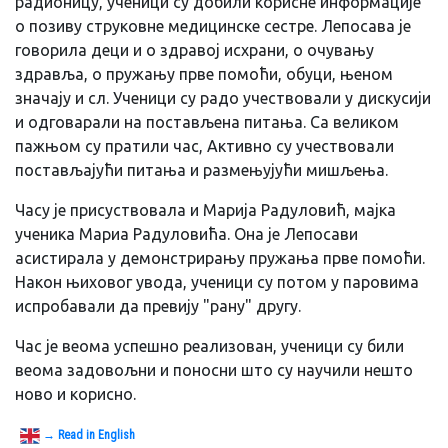
радионицу, ученици су добили корисне информације
о позиву струковне медицинске сестре. Лепосава је
говорила деци и о здравој исхрани, о очувању
здравља, о пружању прве помоћи, обуци, њеном
значају и сл. Ученици су радо учествовали у дискусији
и одговарали на постављена питања. Са великом
пажњом су пратили час, Активно су учествовали
постављајући питања и размењујући мишљења.
Часу је присуствовала и Марија Радуловић, мајка
ученика Мариа Радуловића. Она је Лепосави
асистирала у демонстрирању пружања прве помоћи.
Након њиховог увода, ученици су потом у паровима
испробавали да превију "рану" другу.
Час је веома успешно реализован, ученици су били
веома задовољни и поносни што су научили нешто
ново и корисно.
→ Read in English