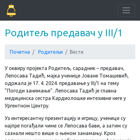
Родитељ предавач у III/1
Почетна
Родитељи
Вести
У оквиру пројекта Родитељ, сарадник – предавач,
Лепосава Тадић, мајка ученице Јоване Томашевић,
одржала је 17. 4. 2024. предавање у III/1 на тему
"Погоди занимање". Лепосава Тадић је главна
медицинска сестра Кардиолошке интезивне неге у
Ургентном Центру.
Уз интересантну презентацију и игрицу, ученици су
најпре погађали чиме се Лепосава бави, а затим су
сазнали нешто више о њеном занамању. Кроз