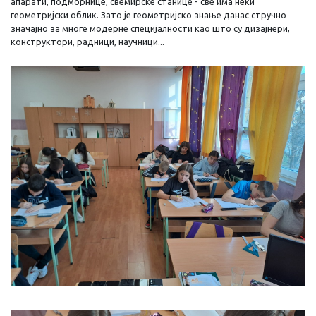
апарати, подморнице, свемирске станице - све има неки
геометријски облик. Зато је геометријско знање данас стручно
значајно за многе модерне специјалности као што су дизајнери,
конструктори, радници, научници...