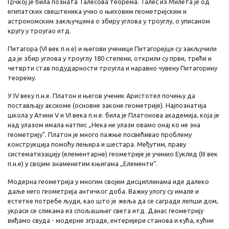
Грчкој је била позната Талесова теорема. Талес из Милета је од
египатских свештеника учио о њиховим геометријским и
астрономским закључцима о збиру углова у троуглу, о уписаном
кругу у троугао итд.
Питагора (VI век п.н.е) и његови ученици Питагорејци су закључили
да је збир углова у троуглу 180 степени, открили су први, трећи и
четврти став подударности троугла и наравно чувену Питагорину
теорему.
У IV веку п.н.е. Платон и његов ученик Аристотел почињу да
постављају аксиоме (основне законе геометрије). Најпознатија
школа у Атини V и VI века п.н.е. била је Платонова академија, која је
над улазом имала натпис „Нека не улази овамо онај ко не зна
геометрију". Платон је много пажње посвећивао проблему
конструкција помоћу лењира и шестара. Међутим, праву
систематизацију (елементарне) геометрије је учинио Еуклид (III век
п.н.е) у својим знаменитим књигама „Елементи“.
Модерна геометрија у многим својим дисциплинама иде далеко
даље него геометрија античког доба. Важну улогу су имале и
естетке потребе људи, као што је жеља да се сагради лепши дом,
украси се сликама из спољашњег света итд. Данас геометрију
виђамо свуда - модерне зграде, ентеријери станова и кућа, кућни