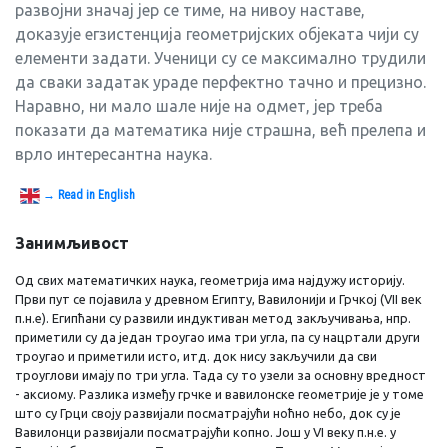
развојни значај јер се тиме, на нивоу наставе,
доказује егзистенција геометријских објеката чији су
елементи задати. Ученици су се максимално трудили
да сваки задатак ураде перфектно тачно и прецизно.
Наравно, ни мало шале није на одмет, јер треба
показати да математика није страшна, већ прелепа и
врло интересантна наука.
→ Read in English
Занимљивост
Од свих математичких наука, геометрија има најдужу историју.
Први пут се појавила у древном Египту, Вавилонији и Грчкој (VII век
п.н.е). Египћани су развили индуктиван метод закључивања, нпр.
приметили су да један троугао има три угла, па су нацртали други
троугао и приметили исто, итд. док нису закључили да сви
троуглови имају по три угла. Тада су то узели за основну вредност
- аксиому. Разлика између грчке и вавилонске геометрије је у томе
што су Грци своју развијали посматрајући ноћно небо, док су је
Вавилонци развијали посматрајући копно. Још у VI веку п.н.е. у