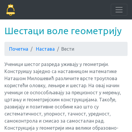
Шестаци воле геометрију
Почетна
Настава
Вести
Ученици шестог разреда уживају у геометрији.
Конструишу заједно са наставницом математике
Наташом Милошевић различите врсте троуглова
користећи оловку, лењире и шестар. На овај начин
ученици се оспособљавају за прецизност у мерењу,
цртању и геометријским конструкцијама. Такође,
развијају и позитивне особине као што су
систематичност, упорност, тачност, уредност,
самоконтрола и смисао за самосталан рад.
Конструкција у геометрији има велики образовно-