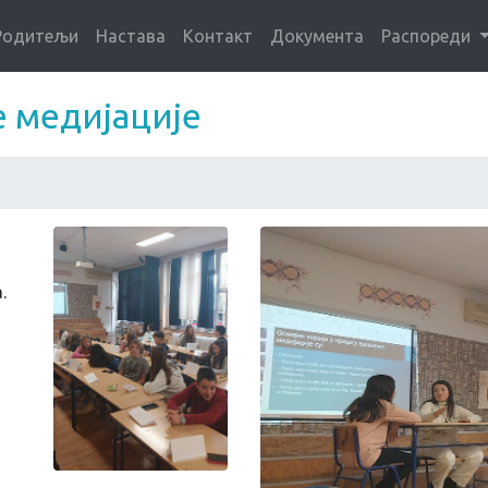
Родитељи
Настава
Контакт
Документа
Распореди
 медијације
.
а