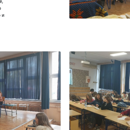
е,
о
 и