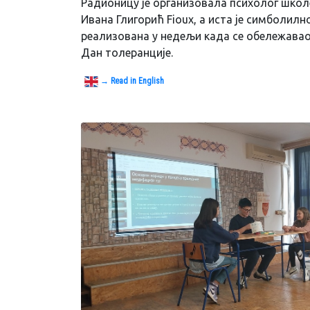
Радионицу је организовала психолог школ
Ивана Глигорић Fioux, а иста је симболилн
реализована у недељи када се обележавао
Дан толеранције.
→ Read in English