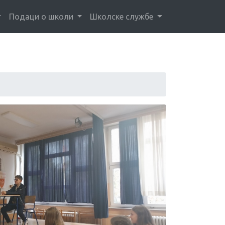
Подаци о школи
Школске службе