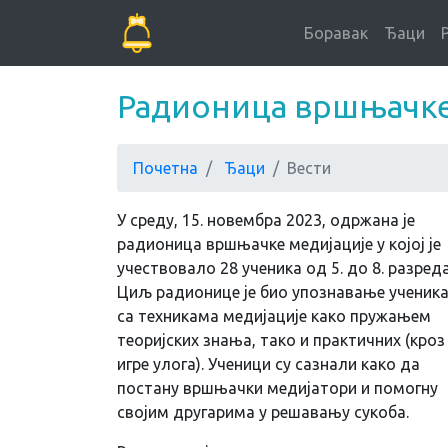
Боравак
Ђаци
Радионица вршњачке
Почетна
Ђаци
Вести
У среду, 15. новембра 2023, одржана је
радионица вршњачке медијације у којој је
учествовало 28 ученика од 5. до 8. разреда
Циљ радионице је био упознавање ученик
са техникама медијације како пружањем
теоријских знања, тако и практичних (кроз
игре улога). Ученици су сазнали како да
постану вршњачки медијатори и помогну
својим другарима у решавању сукоба.