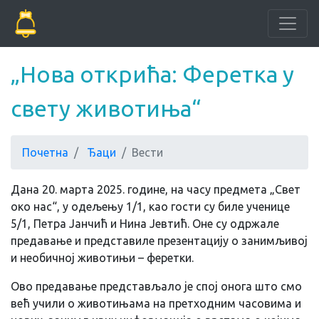
„Нова открића: Феретка у
свету животиња“
Почетна
Ђаци
Вести
Дана 20. марта 2025. године, на часу предмета „Свет
око нас“, у одељењу 1/1, као гости су биле ученице
5/1, Петра Јанчић и Нина Јевтић. Оне су одржале
предавање и представиле презентацију о занимљивој
и необичној животињи – феретки.
Ово предавање представљало је спој онога што смо
већ учили о животињама на претходним часовима и