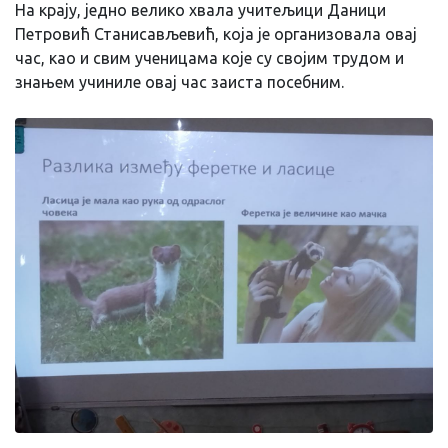
На крају, једно велико хвала учитељици Даници
Петровић Станисављевић, која је организовала овај
час, као и свим ученицама које су својим трудом и
знањем учиниле овај час заиста посебним.