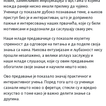
нових, занимљивих информација о врстама о којима
можда раније нисмо имали прилику да чујемо.
Ученице су показале дубоко познавање теме, а њихов
приступ био је и интерактиван, што је допринело
пажњи и интересовању наших првачића, који су били
мотивисани и радознали да саслушају сваку реч.
Наше младе предавачице су показале изузетну
спремност да одговоре на питања и да поделe своја
знања са нама. Њихова ентузијазам и љубазност нису
прошли незапажено, а велики аплауз заслужују и
наши млади слушаоци, који су овим предавањем
обогатили своје знање и научили нешто ново.
Ово предавање је показало значај практичног и
интерактивног учења. Поред тога што су ученици
сазнали нешто ново о феретци, стекли су и вредно
искуство о томе како је важно делити знање са
другима.