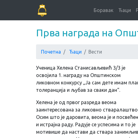
Боравак
Ђаци
Прва награда на Оп
Почетна
Ђаци
Вести
Ученица Хелена Станисављевић 3/3 је
освојила 1. награду на Општинском
ликовном конкурсу „Ја сам дете имам пла
толеранција и љубав за сваки дан“.
Хелена је од првог разреда веома
заинтересована за ликовно стваралаштво
Осим што је даровита, веома је и посвеће
и истрајна раду. Радује се успесима и то је
мотивише да настави да ствара занимљи