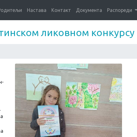
Родитељи
Настава
Контакт
Документа
Распореди
штинском ликовном конкурсу
н-
.
на
ва