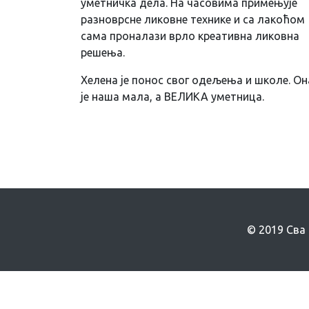
уметничка дела. На часовима примењује
разноврсне ликовне технике и са лакоћом
сама проналази врло креативна ликовна
решења.
Хелена је понос свог одељења и школе. Он
је наша мала, а ВЕЛИКА уметница.
© 2019 Сва