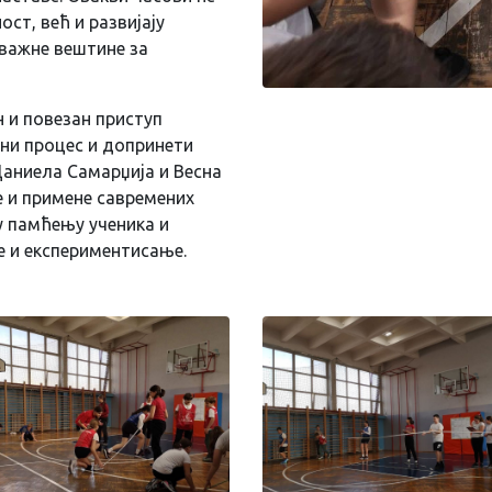
ст, већ и развијају
важне вештине за
н и повезан приступ
ни процес и допринети
Даниела Самарџија и Весна
 и примене савремених
 у памћењу ученика и
е и експериментисање.