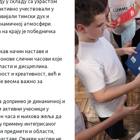
у у складу са узрастом
 активно учествовали у
звијали тимски дух и
инамичној атмосфери.
 на крају је победничка
акав начин наставе и
понове слични часови који
ласти и дисциплина.
ост и креативност, већ и
је веома важно за
а допринео је динамичној и
и активни учесници у
он часа и њихова жеља да
ну примену интегрисаног
ти предмети и области,
аставе. Овакви часови не