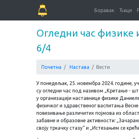
Боравак
Ђаци
Огледни час физике 
6/4
Почетна
Настава
Вести
У понедељак, 25. новембра 2024. године, 
су огледни час под називом „Кретање - шта
у организацији наставнице физике Даниел
физичког и здравственог васпитања Весне 
повезивање различитих појмова из област
забавне и образовне активности: „Зачаран
своју тркачку стазу“ и „Истезањем се креће