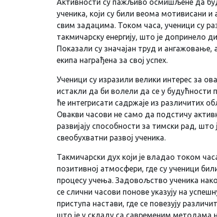
Активности су пажљиво осмишљене да буд
ученика, који су били веома мотивисани и
свим задацима. Током часа, ученици су ра
такмичарску енергију, што је допринело д
Показали су значајан труд и ангажовање, а
екипа награђена за свој успех.
Ученици су изразили велики интерес за ов
истакли да би волели да се у будућности 
ће интегрисати садржаје из различитих об
Овакви часови не само да подстичу активн
развијају способности за тимски рад, што 
свеобухватни развој ученика.
Такмичарски дух који је владао током час
позитивној атмосфери, где су ученици бил
процесу учења. Задовољство ученика нак
се слични часови понове указују на успеш
приступа настави, где се повезују различи
што је у складу са савременим методама н