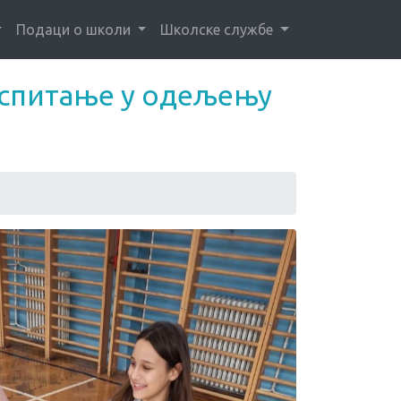
Подаци о школи
Школске службе
аспитање у одељењу