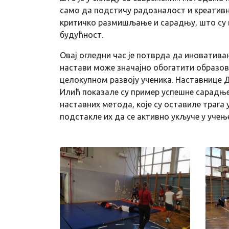
само да подстичу радозналост и креативно
критичко размишљање и сарадњу, што су 
будућност.
Овај огледни час је потврда да иноватива
настави може значајно обогатити образов
целокупном развоју ученика. Наставнице 
Илић показале су пример успешне сарадње
наставних метода, које су оставиле трага
подстакле их да се активно укључе у учењ