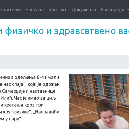
Родитељи
Настава
Контакт
Документа
Распореди
и физичко и здравсвтвено в
ученици одељења 6-4 имали
 нас спаја“, који је одржан
е Самарџије и наставнице
Илић. Час је имао за циљ
и кретања кроз три
и круг физике“, „Направићу
м у пару“.