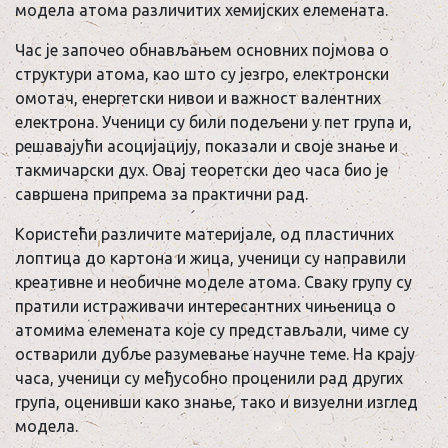
модела атома различитих хемијских елемената.
Час је започео обнављањем основних појмова о
структури атома, као што су језгро, електронски
омотач, енергетски нивои и важност валентних
електрона. Ученици су били подељени у пет група и,
решавајући асоцијацију, показали и своје знање и
такмичарски дух. Овај теоретски део часа био је
савршена припрема за практични рад.
Користећи различите материјале, од пластичних
лоптица до картона и жица, ученици су направили
креативне и необичне моделе атома. Сваку групу су
пратили истраживачи интересантних чињеница о
атомима елемената које су представљали, чиме су
остварили дубље разумевање научне теме. На крају
часа, ученици су међусобно проценили рад других
група, оценивши како знање, тако и визуелни изглед
модела.