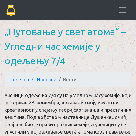
„Путовање у свет атома“ –
Угледни час хемије у
одељењу 7/4
Почетна
Настава
Вести
Ученици одељења 7/4 су на угледном часу хемије, који
је одржан 28. новембра, показали своју изузетну
креативност у спајању теоријског знања и практичних
вештина. Под вођством наставнице Душанке Јочић,
овај час био је прави празник хемије, а ученици су се
упустили у истраживање света атома кроз прављење