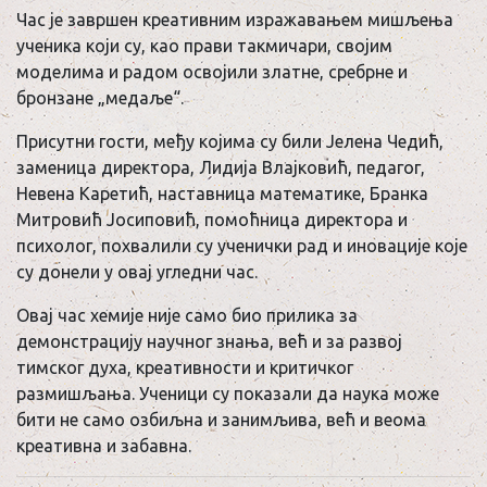
Час је завршен креативним изражавањем мишљења
ученика који су, као прави такмичари, својим
моделима и радом освојили златне, сребрне и
бронзане „медаље“.
Присутни гости, међу којима су били Јелена Чедић,
заменица директора, Лидија Влајковић, педагог,
Невена Каретић, наставница математике, Бранка
Митровић Јосиповић, помоћница директора и
психолог, похвалили су ученички рад и иновације које
су донели у овај угледни час.
Овај час хемије није само био прилика за
демонстрацију научног знања, већ и за развој
тимског духа, креативности и критичког
размишљања. Ученици су показали да наука може
бити не само озбиљна и занимљива, већ и веома
креативна и забавна.