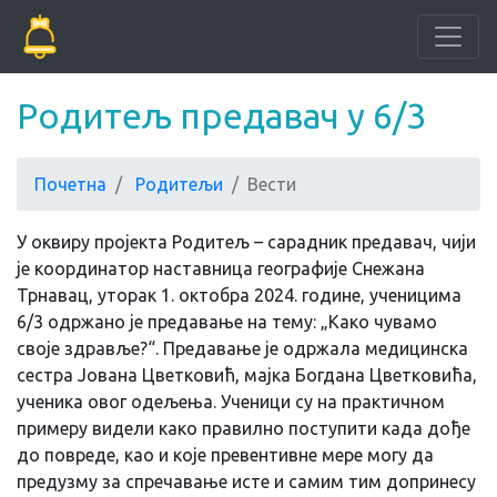
Родитељ предавач у 6/3
Почетна
Родитељи
Вести
У оквиру пројекта Родитељ – сарадник предавач, чији
је координатор наставница географије Снежана
Трнавац, уторак 1. октобра 2024. године, ученицима
6/3 одржано је предавање на тему: „Како чувамо
своје здравље?“. Предавање је одржала медицинска
сестра Јована Цветковић, мајка Богдана Цветковића,
ученика овог одељења. Ученици су на практичном
примеру видели како правилно поступити када дође
до повреде, као и које превентивне мере могу да
предузму за спречавање исте и самим тим допринесу