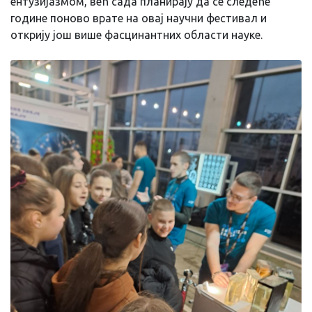
ентузијазмом, већ сада планирају да се следеће
године поново врате на овај научни фестивал и
открију још више фасцинантних области науке.