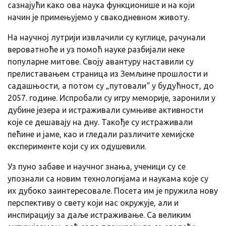
сазнајући како ова наука функционише и на који
начин је примењујемо у свакодневном животу.
На научној лутрији извлачили су куглице, рачунали
вероватноће и уз помоћ науке разбијали неке
популарне митове. Своју авантуру наставили су
прелиставањем страница из Земљине прошлости и
садашњости, а потом су „путовали“ у будућност, до
2057. године. Испробали су игру меморије, заронили у
дубине језера и истраживали сумњиве активности
које се дешавају на дну. Такође су истраживали
пећине и јаме, као и гледали различите хемијске
експерименте који су их одушевили.
Уз пуно забаве и научног знања, ученици су се
упознали са новим технологијама и наукама које су
их дубоко заинтересовале. Посета им је пружила нову
перспективу о свету који нас окружује, али и
инспирацију за даље истраживање. Са великим