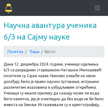
Научна авантура ученика
6/3 на Сајму науке
Почетна
Ђаци
Вести
Дана 12. децембра 2024. године, ученици одељења
6/3 са разредним старешином Наташом Милошевић
посетили су Сајам науке. Њихово учешће на овом
догађају било је право научно путовање, испуњено
различитим изазовима и узбудљивим открићима.
Ученици су имали прилику да сазнају може ли вода
бити паметна, јер је очигледно да без воде не би било
живота на Земљи. Истраживали су и криптографију,