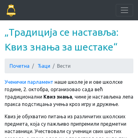
„Традиција се наставља:
Квиз знања за шестаке“
Почетна
Ђаци
Вести
Ученички парламент
наше школе је и ове школске
године, 2. октобра, организовао сада већ
традиционални
Квиз знања
, чиме је настављена лепа
пракса подстицања учења кроз игру и дружење.
Квиз је обухватио питања из различитих школских
предмета, која су пажљиво припремили предметни
наставници. Учествовали су ученици свих шестих