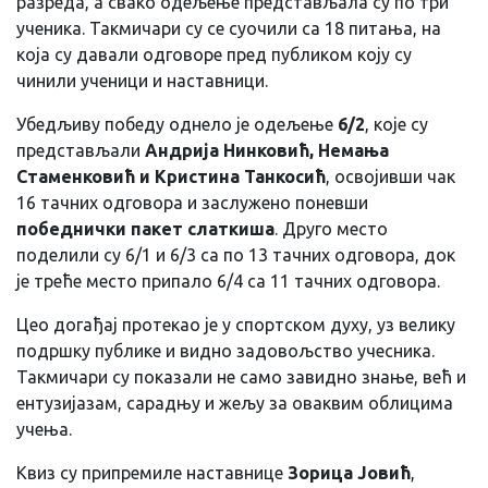
разреда, а свако одељење представљала су по три
ученика. Такмичари су се суочили са 18 питања, на
која су давали одговоре пред публиком коју су
чинили ученици и наставници.
Убедљиву победу однело је одељење
6/2
, које су
представљали
Андрија Нинковић, Немања
Стаменковић и Кристина Танкосић
, освојивши чак
16 тачних одговора и заслужено поневши
победнички пакет слаткиша
. Друго место
поделили су 6/1 и 6/3 са по 13 тачних одговора, док
је треће место припало 6/4 са 11 тачних одговора.
Цео догађај протекао је у спортском духу, уз велику
подршку публике и видно задовољство учесника.
Такмичари су показали не само завидно знање, већ и
ентузијазам, сарадњу и жељу за оваквим облицима
учења.
Квиз су припремиле наставнице
Зорица Јовић
,