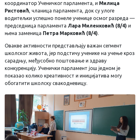
координатор Ученичког парламента, и
Милица
Ристовић
, чланица парламента, док су улоге
водитељки успешно понеле ученице осмог разреда —
председница парламента
Лара Миленковић (8/4)
и
њена заменица
Петра Марковић (8/4)
.
Овакве активности представљају важан сегмент
школског живота, јер подстичу ученике на учење кроз
сарадњу, међусобно поштовање и здраву
конкуренцију. Ученички парламент још једном је
показао колико креативност и иницијатива могу
обогатити школску свакодневицу.