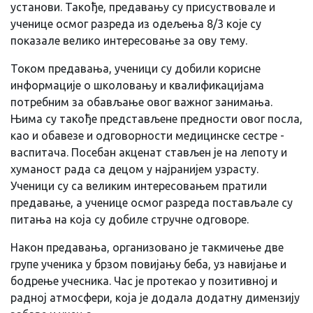
установи. Такође, предавању су присуствовале и
ученице осмог разреда из одељења 8/3 које су
показале велико интересовање за ову тему.
Током предавања, ученици су добили корисне
информације о школовању и квалификацијама
потребним за обављање овог важног занимања.
Њима су такође представљене предности овог посла,
као и обавезе и одговорности медицинске сестре -
васпитача. Посебан акценат стављен је на лепоту и
хуманост рада са децом у најранијем узрасту.
Ученици су са великим интересовањем пратили
предавање, а ученице осмог разреда постављале су
питања на која су добиле стручне одговоре.
Након предавања, организовано је такмичење две
групе ученика у брзом повијању беба, уз навијање и
бодрење учесника. Час је протекао у позитивној и
радној атмосфери, која је додала додатну димензију