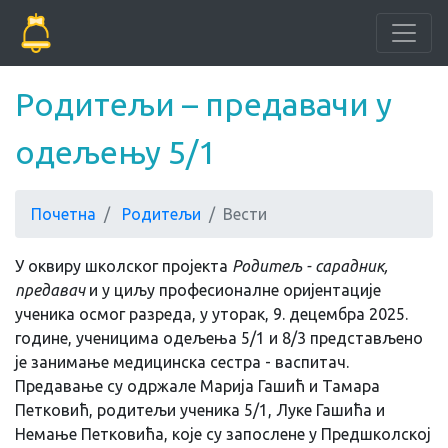
Родитељи – предавачи у
одељењу 5/1
Почетна
Родитељи
Вести
У оквиру школског пројекта
Родитељ - сарадник,
предавач
и у циљу професионалне оријентације
ученика осмог разреда, у уторак, 9. децембра 2025.
године, ученицима одељења 5/1 и 8/3 представљено
је занимање медицинска сестра - васпитач.
Предавање су одржале Марија Гашић и Тамара
Петковић, родитељи ученика 5/1, Луке Гашића и
Немање Петковића, које су запослене у Предшколској