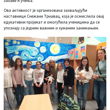
забаве и учења.
Ова активност је организована захваљујући
наставници Снежани Трнавац, која је осмислила овај
едукативни пројекат и омогућила ученицима да се
упознају са једним важним и хуманим занимањем.