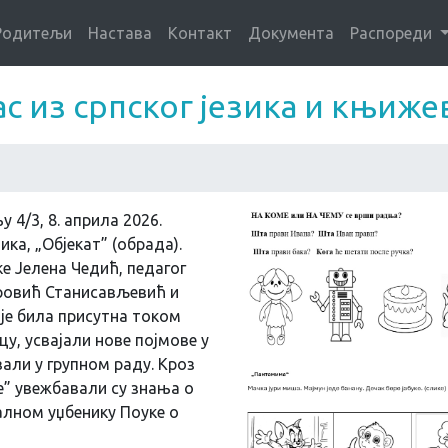
Родитељи
Настава
Контакт
Документа
Распореди
час из српског језика и књиж
4/3, 8. априла 2026.
ика, „Објекат” (обрада).
е Јелена Чедић, педагог
ровић Станисављевић и
је била присутна током
у, усвајали нове појмове у
вали у групном раду. Кроз
те” увежбавали су знања о
талном уџбенику Поуке о