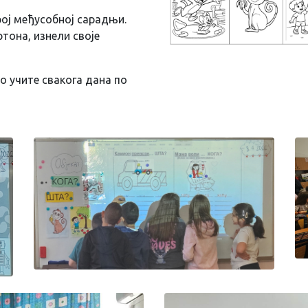
рој међусобној сарадњи.
ртона, изнели своје
то учите свакога дана по