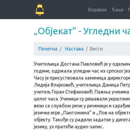
Боравак
Ђаци
„Објекат” - Угледни 
Почетна
Настава
Вести
Учитељица Достана Павловић је у одељењу 
године, одржала угледни час из српског јез
Часу је присуствовала заменица директорк
Лидија Влајковић, учитељица Даница Пет
учитељ Горан Стефановић. Пажња ученика 
целог часа. Ученици су решавали укрштениц
вези са службом речи у реченици и сарађи
језичке игре „Пантомима” и „Лов на објек
објекту. Такође су радили задатке у диги
језику, уз пратећи аудио-запис.