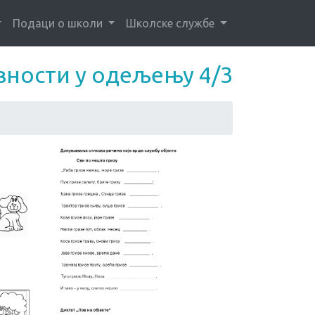
Подаци о школи
Школске службе
евности у одељењу 4/3