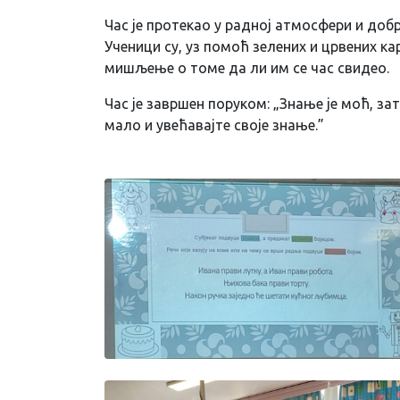
Час је протекао у радној атмосфери и доб
Ученици су, уз помоћ зелених и црвених ка
мишљење о томе да ли им се час свидео.
Час је завршен поруком: „Знање је моћ, за
мало и увећавајте своје знање.”