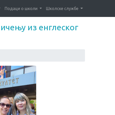
Подаци о школи
Школске службе
мичењу из енглеског