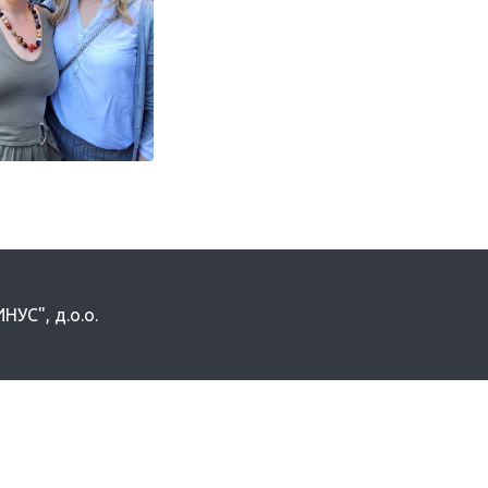
УС", д.о.о.