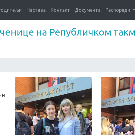
Родитељи
Настава
Контакт
Документа
Распореди
ученице на Републичком так
 и