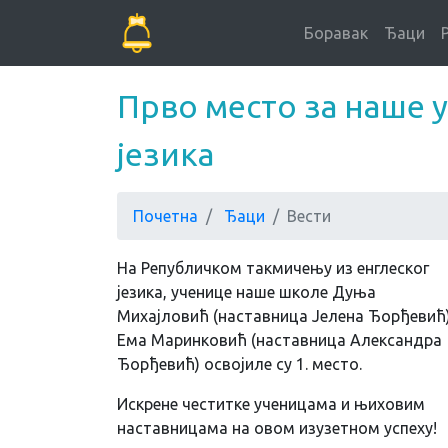
Боравак
Ђаци
Прво место за наше 
језика
Почетна
Ђаци
Вести
На Републичком такмичењу из енглеског
језика, ученице наше школе Дуња
Михајловић (наставница Јелена Ђорђевић)
Ема Маринковић (наставница Александра
Ђорђевић) освојиле су 1. место.
Искрене честитке ученицама и њиховим
наставницама на овом изузетном успеху!