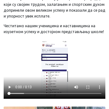
који су својим трудом, залагањем и спортским духом
допринели овом великом успеху и показали да се рад
и упорност увек исплате.
Честитамо нашим ученицима и наставницима на
изузетном успеху и достојном представљању школе!