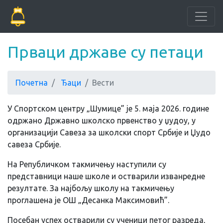
Прваци државе су петаци
Почетна
Ђаци
Вести
У Спортском центру „Шумице” је 5. маја 2026. године
одржано Државно школско првенство у џудоу, у
организацији Савеза за школски спорт Србије и Џудо
савеза Србије.
На Републичком такмичењу наступили су
представници наше школе и остварили изванредне
резултате. За најбољу школу на такмичењу
проглашена је ОШ „Десанка Максимовић”.
Посебан успех остварили су ученици петог разреда,