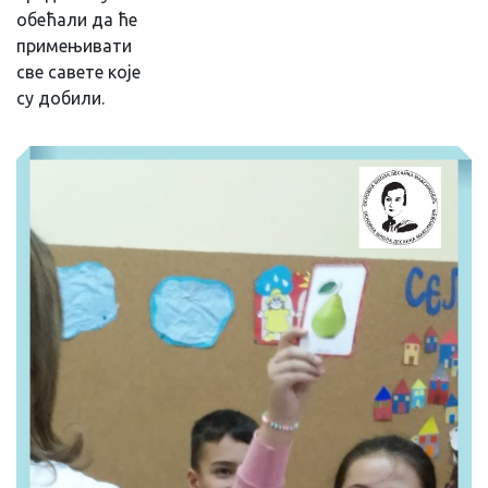
обећали да ће
примењивати
све савете које
су добили.